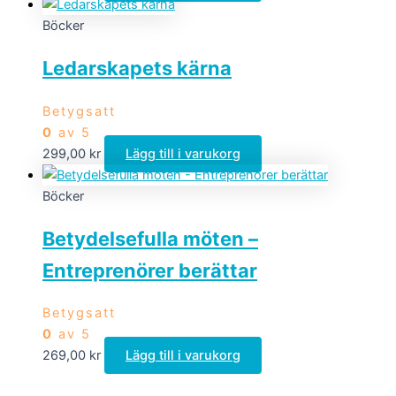
Böcker
Ledarskapets kärna
Betygsatt
0
av 5
299,00
kr
Lägg till i varukorg
Böcker
Betydelsefulla möten –
Entreprenörer berättar
Betygsatt
0
av 5
269,00
kr
Lägg till i varukorg