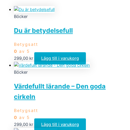
Böcker
Du är betydelsefull
Betygsatt
0
av 5
299,00
kr
Lägg till i varukorg
Böcker
Värdefullt lärande – Den goda
cirkeln
Betygsatt
0
av 5
299,00
kr
Lägg till i varukorg