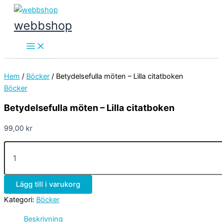
Hoppa
till
webbshop
innehåll
Main
Menu
Hem
/
Böcker
/ Betydelsefulla möten – Lilla citatboken
Böcker
Betydelsefulla möten – Lilla citatboken
99,00
kr
Betydelsefulla
möten
-
Lilla
Lägg till i varukorg
citatboken
mängd
Kategori:
Böcker
Beskrivning