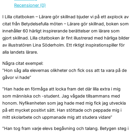
Recensioner (0)
I Lilla citatboken – Lärare gör skillnad bjuder vi på ett axplock av
citat från Betydelsefulla möten – Lärare gör skillnad, boken som
innehåller 60 härligt inspirerande berättelser om lärare som
gjort skillnad. Lilla citatboken är fint illustrerad med härliga bilder
av illustratören Lina Söderholm. Ett riktigt inspirationspiller för
alla landets lärare.
Några citat exempel:
”Hon såg alla elevernas olikheter och fick oss att ta vara på de
gåvor vi hade”
”Han hade en förmåga att locka fram det där lilla extra i mig
som människa och -student. Jag vågade tillsammans med
honom. Nyfikenheten som jag hade med mig fick jag utveckla
på ett mycket positivt sätt. Han stöttade och peppade mig i
mitt skolarbete och uppmanade mig att studera vidare”
”Han tog fram varje elevs begåvning och talang. Betygen steg i