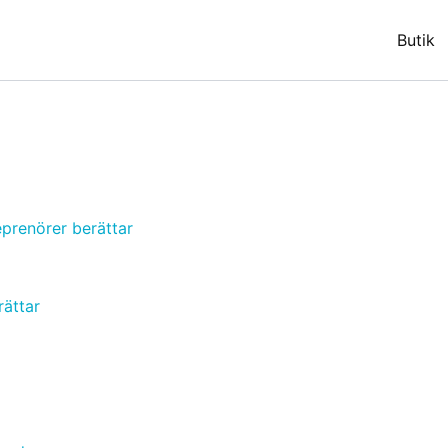
Butik
rättar