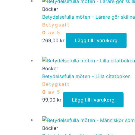
Böcker
Betydelsefulla möten – Lärare gör skilln
Betygsatt
0
av 5
269,00
kr
Lägg till i varukorg
Böcker
Betydelsefulla möten – Lilla citatboken
Betygsatt
0
av 5
99,00
kr
Lägg till i varukorg
Böcker