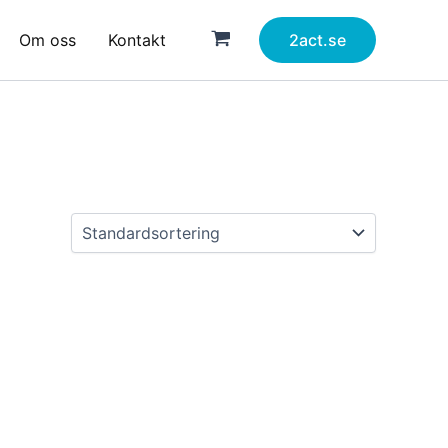
Om oss
Kontakt
2act.se