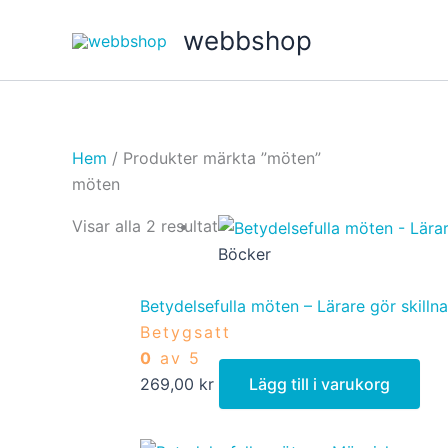
Hoppa
webbshop
till
innehåll
Hem
/ Produkter märkta ”möten”
möten
Visar alla 2 resultat
Böcker
Betydelsefulla möten – Lärare gör skilln
Betygsatt
0
av 5
269,00
kr
Lägg till i varukorg