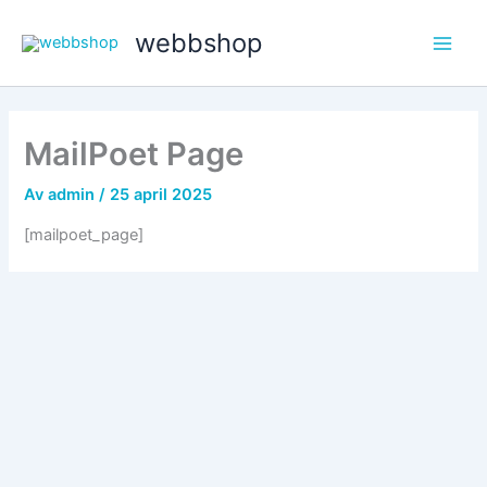
Hoppa
webbshop
till
Main
innehåll
Men
MailPoet Page
Av
admin
/
25 april 2025
[mailpoet_page]